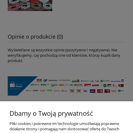
Opinie o produkcie (0)
Wyświetlane są wszystkie opinie (pozytywne i negatywne). Nie
weryfikujemy, czy pochodzą one od klientów, którzy kupili dany
produkt.
Dbamy o Twoją prywatność
Pomoc
Pliki cookies i pokrewne im technologie umożliwiają poprawne
Moje konto
działanie strony i pomagają nam dostosować ofertę do Twoich