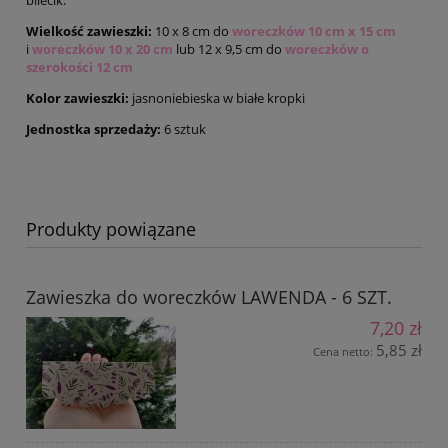
Wielkość zawieszki:
10 x 8 cm do
woreczków 10 cm x 15 cm
i
woreczków 10 x 20 cm
lub
12 x 9,5 cm do
woreczków o
szerokości 12 cm
Kolor zawieszki:
jasnoniebieska w białe kropki
Jednostka sprzedaży:
6 sztuk
Produkty powiązane
Zawieszka do woreczków LAWENDA - 6 SZT.
7,20 zł
5,85 zł
Cena netto: