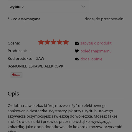
*
- Pole wymagane
dodaj do przechowalni
Ocena:
zapytaj o produkt
Producent:
-
poleć znajomemu
Kod produktu:
ZAW-
dodaj opinię
JASNONIEBIESKAWBIALEKROPKI
Opis
Ozdobna zawieszka, której możesz użyć do efektownego
spakowania ciasteczka. Wystarczy jak przy użyciu biurowego
zszywacza przymocujesz zawieszkę do woreczka. Możesz także
zrobić dwie dziurki i przewlec przez nie wstążkę, wywiązując
kokardkę. Jako opcja dodatkowa - do kokardki możesz przyczepić
bilecik.