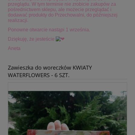
przeglądu. W tym terminie
nie zrobicie zakupów za
pośrednictwem sklepu, ale możecie przeglądać i
dodawać produkty do Przechowalni, do późniejszej
realizacji.
Ponowne otwarcie nastąpi 1 września.
Dziękuję, że jesteście
Aneta
Zawieszka do woreczków KWIATY
WATERFLOWERS - 6 SZT.