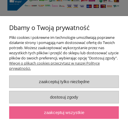
Dbamy o Twoją prywatność
Pomoc
Pliki cookies i pokrewne im technologie umożliwiają poprawne
Moje konto
działanie strony i pomagają nam dostosować ofertę do Twoich
potrzeb. Możesz zaakceptować wykorzystanie przez nas
wszystkich tych plików i przejść do sklepu lub dostosować użycie
Płatności i dostawa
plików do swoich preferencji, wybierając opcję "Dostosuj zgody".
Więcej o plikach cookies przeczytasz w naszej Polityce
prywatności.
Informacje
zaakceptuj tylko niezbędne
O nas
dostosuj zgody
pokaż pełną wersję strony
;
zaakceptuj wszystkie
Sklep internetowy Shoper.pl