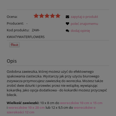
Ocena:
zapytaj o produkt
Producent:
-
poleć znajomemu
Kod produktu:
ZAW-
dodaj opinię
KWIATYWATERFLOWERS
Opis
Ozdobna zawieszka, której możesz użyć do efektownego
spakowania ciasteczka. Wystarczy jak przy użyciu biurowego
zszywacza przymocujesz zawieszkę do woreczka. Możesz także
zrobić dwie dziurki i przewlec przez nie wstążkę, wywiązując
kokardkę. Jako opcja dodatkowa - do kokardki możesz przyczepić
bilecik.
Wielkość zawieszki:
10 x 8 cm do
woreczków 10 cm x 15 cm
i
woreczków 10 x 20 cm
lub
12 x 9,5 cm do
woreczków o
szerokości 12 cm