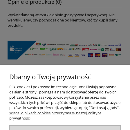
Opinie o produkcie (0)
Wyświetlane są wszystkie opinie (pozytywne i negatywne). Nie
weryfikujemy, czy pochodzą one od klientów, którzy kupili dany
produkt.
Dbamy o Twoją prywatność
Pomoc
Pliki cookies i pokrewne im technologie umożliwiają poprawne
Moje konto
działanie strony i pomagają nam dostosować ofertę do Twoich
potrzeb. Możesz zaakceptować wykorzystanie przez nas
wszystkich tych plików i przejść do sklepu lub dostosować użycie
Płatności i dostawa
plików do swoich preferencji, wybierając opcję "Dostosuj zgody".
Więcej o plikach cookies przeczytasz w naszej Polityce
prywatności.
Informacje