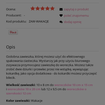
Ocena:
zapytaj o produkt
Producent:
-
poleć znajomemu
Kod produktu:
ZAW-WAKACJE
dodaj opinię
Opis
Ozdobna zawieszka, której możesz użyć do efektownego
spakowania ciasteczka. Wystarczy jak przy użyciu biurowego
zszywacza przymocujesz zawieszkę do woreczka. Możesz także
zrobić dwie dziurki i przewlec przez nie wstążkę, wywiązując
kokardkę. Jako opcja dodatkowa - do kokardki możesz przyczepić
bilecik.
Wielkość zawieszki:
10 x 8 cm do
woreczków 10 cm x 15 cm
i
woreczków 10 x 20 cm
lub
12 x 9,5 cm do
woreczków o
szerokości 12 cm
Kolor zawieszki:
Wakacje