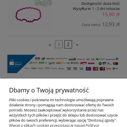
Dostępność:
duża ilość
Wysyłka w:
1 - 2 dni robocze
15,90 zł
12,93 zł
Cena netto:
«
1
2
»
Dbamy o Twoją prywatność
Pomoc
Pliki cookies i pokrewne im technologie umożliwiają poprawne
Moje konto
działanie strony i pomagają nam dostosować ofertę do Twoich
potrzeb. Możesz zaakceptować wykorzystanie przez nas
wszystkich tych plików i przejść do sklepu lub dostosować użycie
Płatności i dostawa
plików do swoich preferencji, wybierając opcję "Dostosuj zgody".
Więcej o plikach cookies przeczytasz w naszej Polityce