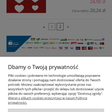
24,90 zł
20,24 zł
Cena netto:
«
1
2
»
Dbamy o Twoją prywatność
Pomoc
Pliki cookies i pokrewne im technologie umożliwiają poprawne
Moje konto
działanie strony i pomagają nam dostosować ofertę do Twoich
potrzeb. Możesz zaakceptować wykorzystanie przez nas
wszystkich tych plików i przejść do sklepu lub dostosować użycie
Płatności i dostawa
plików do swoich preferencji, wybierając opcję "Dostosuj zgody".
Więcej o plikach cookies przeczytasz w naszej Polityce
prywatności.
Informacje