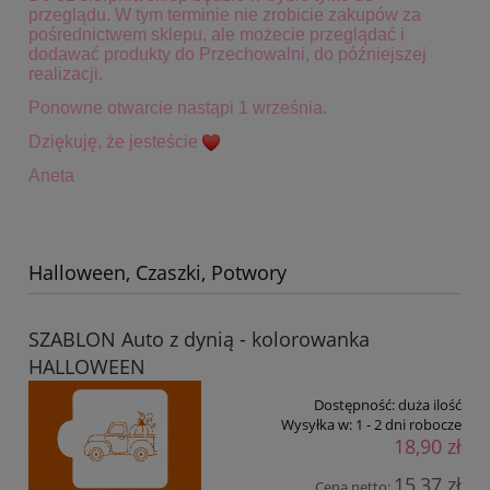
przeglądu. W tym terminie
nie zrobicie zakupów za
pośrednictwem sklepu, ale możecie przeglądać i
dodawać produkty do Przechowalni, do późniejszej
realizacji.
Ponowne otwarcie nastąpi 1 września.
Dziękuję, że jesteście
Aneta
Halloween, Czaszki, Potwory
SZABLON Auto z dynią - kolorowanka
HALLOWEEN
Dostępność:
duża ilość
Wysyłka w:
1 - 2 dni robocze
18,90 zł
15,37 zł
Cena netto: