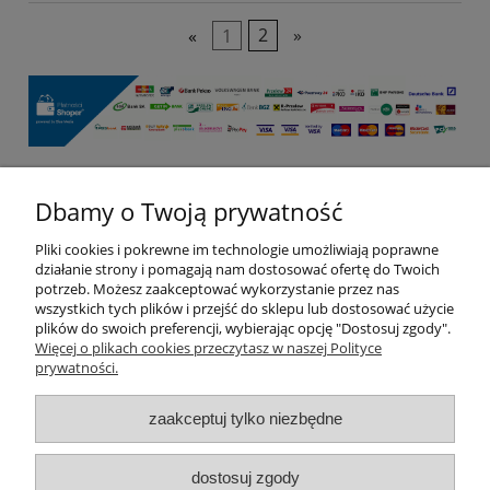
«
1
2
»
Dbamy o Twoją prywatność
Pomoc
Pliki cookies i pokrewne im technologie umożliwiają poprawne
Moje konto
działanie strony i pomagają nam dostosować ofertę do Twoich
potrzeb. Możesz zaakceptować wykorzystanie przez nas
wszystkich tych plików i przejść do sklepu lub dostosować użycie
Płatności i dostawa
plików do swoich preferencji, wybierając opcję "Dostosuj zgody".
Więcej o plikach cookies przeczytasz w naszej Polityce
prywatności.
Informacje
zaakceptuj tylko niezbędne
O nas
dostosuj zgody
pokaż pełną wersję strony