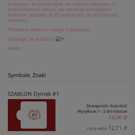
przeglądu. W tym terminie
nie zrobicie zakupów za
pośrednictwem sklepu, ale możecie przeglądać i
dodawać produkty do Przechowalni, do późniejszej
realizacji.
Ponowne otwarcie nastąpi 1 września.
Dziękuję, że jesteście
Aneta
Symbole, Znaki
SZABLON Dymek #1
Dostępność:
duża ilość
Wysyłka w:
1 - 2 dni robocze
14,90 zł
12,11 zł
Cena netto: