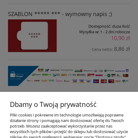
SZABLON ***** *** - wymowny napis ;)
Dostępność:
duża ilość
Wysyłka w:
1 - 2 dni robocze
10,90 zł
8,86 zł
Cena netto:
Dbamy o Twoją prywatność
Pomoc
Pliki cookies i pokrewne im technologie umożliwiają poprawne
Moje konto
działanie strony i pomagają nam dostosować ofertę do Twoich
potrzeb. Możesz zaakceptować wykorzystanie przez nas
wszystkich tych plików i przejść do sklepu lub dostosować użycie
Płatności i dostawa
plików do swoich preferencji, wybierając opcję "Dostosuj zgody".