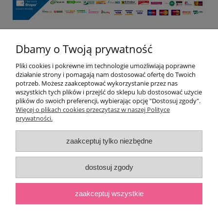
Dbamy o Twoją prywatność
Pomoc
Pliki cookies i pokrewne im technologie umożliwiają poprawne
Moje konto
działanie strony i pomagają nam dostosować ofertę do Twoich
potrzeb. Możesz zaakceptować wykorzystanie przez nas
wszystkich tych plików i przejść do sklepu lub dostosować użycie
Płatności i dostawa
plików do swoich preferencji, wybierając opcję "Dostosuj zgody".
Więcej o plikach cookies przeczytasz w naszej Polityce
prywatności.
Informacje
zaakceptuj tylko niezbędne
O nas
dostosuj zgody
pokaż pełną wersję strony
;
zaakceptuj wszystkie
Sklep internetowy Shoper.pl