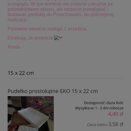
przeglądu. W tym terminie
nie zrobicie zakupów za
pośrednictwem sklepu, ale możecie przeglądać i
dodawać produkty do Przechowalni, do późniejszej
realizacji.
Ponowne otwarcie nastąpi 1 września.
Dziękuję, że jesteście
Aneta
15 x 22 cm
Pudełko prostokątne EKO 15 x 22 cm
Dostępność:
duża ilość
Wysyłka w:
1 - 2 dni robocze
4,40 zł
3,58 zł
Cena netto: