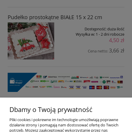
Pudełko prostokątne BIAŁE 15 x 22 cm
Dostępność:
duża ilość
Wysyłka w:
1 - 2 dni robocze
4,50 zł
3,66 zł
Cena netto:
Dbamy o Twoją prywatność
Pomoc
Pliki cookies i pokrewne im technologie umożliwiają poprawne
Moje konto
działanie strony i pomagają nam dostosować ofertę do Twoich
potrzeb. Możesz zaakceptować wykorzystanie przez nas