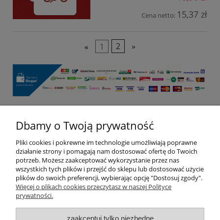
15,37 zł
Cena netto:
«
1
2
»
Dbamy o Twoją prywatność
Pomoc
Pliki cookies i pokrewne im technologie umożliwiają poprawne
Moje konto
działanie strony i pomagają nam dostosować ofertę do Twoich
potrzeb. Możesz zaakceptować wykorzystanie przez nas
wszystkich tych plików i przejść do sklepu lub dostosować użycie
Płatności i dostawa
plików do swoich preferencji, wybierając opcję "Dostosuj zgody".
Więcej o plikach cookies przeczytasz w naszej Polityce
prywatności.
Informacje
zaakceptuj tylko niezbędne