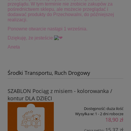
przeglądu. W tym terminie
nie zrobicie zakupów za
pośrednictwem sklepu, ale możecie przeglądać i
dodawać produkty do Przechowalni, do późniejszej
realizacji.
Ponowne otwarcie nastąpi 1 września.
Dziękuję, że jesteście
Aneta
Środki Transportu, Ruch Drogowy
SZABLON Pociąg z misiem - kolorowanka /
kontur DLA DZIECI
Dostępność:
duża ilość
Wysyłka w:
1 - 2 dni robocze
18,90 zł
15,37 zł
Cena netto: