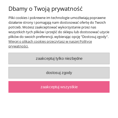
Dbamy o Twoją prywatność
Pomoc
Pliki cookies i pokrewne im technologie umożliwiają poprawne
Moje konto
działanie strony i pomagają nam dostosować ofertę do Twoich
potrzeb. Możesz zaakceptować wykorzystanie przez nas
wszystkich tych plików i przejść do sklepu lub dostosować użycie
Płatności i dostawa
plików do swoich preferencji, wybierając opcję "Dostosuj zgody".
Więcej o plikach cookies przeczytasz w naszej Polityce
prywatności.
Informacje
zaakceptuj tylko niezbędne
O nas
dostosuj zgody
pokaż pełną wersję strony
;
zaakceptuj wszystkie
Sklep internetowy Shoper.pl