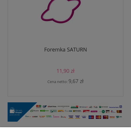
Foremka SATURN
11,90 zł
9,67 zł
Cena netto: