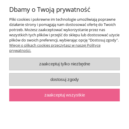
Dbamy o Twoją prywatność
Pomoc
Pliki cookies i pokrewne im technologie umożliwiają poprawne
Moje konto
działanie strony i pomagają nam dostosować ofertę do Twoich
potrzeb. Możesz zaakceptować wykorzystanie przez nas
wszystkich tych plików i przejść do sklepu lub dostosować użycie
Płatności i dostawa
plików do swoich preferencji, wybierając opcję "Dostosuj zgody".
Więcej o plikach cookies przeczytasz w naszej Polityce
prywatności.
Informacje
zaakceptuj tylko niezbędne
O nas
dostosuj zgody
pokaż pełną wersję strony
;
zaakceptuj wszystkie
Sklep internetowy Shoper.pl