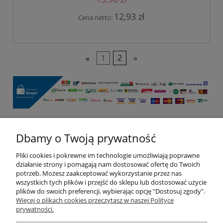
12,93 zł
Cena netto:
«
1
2
»
Dbamy o Twoją prywatność
Pomoc
Pliki cookies i pokrewne im technologie umożliwiają poprawne
Moje konto
działanie strony i pomagają nam dostosować ofertę do Twoich
potrzeb. Możesz zaakceptować wykorzystanie przez nas
wszystkich tych plików i przejść do sklepu lub dostosować użycie
Płatności i dostawa
plików do swoich preferencji, wybierając opcję "Dostosuj zgody".
Więcej o plikach cookies przeczytasz w naszej Polityce
prywatności.
Informacje