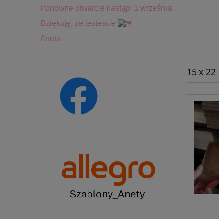
Ponowne otwarcie nastąpi 1 września.
Dziękuję, że jesteście
Aneta
15 x 22