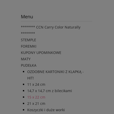
Menu
******* CCN Carry Color Naturally
*******
STEMPLE
FOREMKI
KUPONY UPOMINKOWE
MATY
PUDEŁKA
OZDOBNE KARTONIKI Z KLAPKĄ -
HIT!
11 x 24 cm
14,7 x 14,7 cm z bilecikami
15 x 22 cm
21 x 21 cm
Koszyczki i duże worki