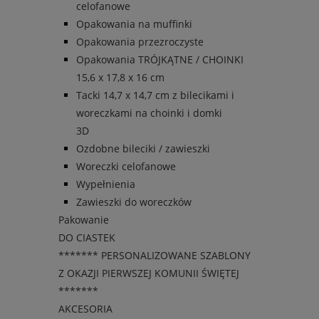
celofanowe
Opakowania na muffinki
Opakowania przezroczyste
Opakowania TRÓJKĄTNE / CHOINKI
15,6 x 17,8 x 16 cm
Tacki 14,7 x 14,7 cm z bilecikami i
woreczkami na choinki i domki
3D
Ozdobne bileciki / zawieszki
Woreczki celofanowe
Wypełnienia
Zawieszki do woreczków
Pakowanie
DO CIASTEK
******* PERSONALIZOWANE SZABLONY
Z OKAZJI PIERWSZEJ KOMUNII ŚWIĘTEJ
*******
AKCESORIA