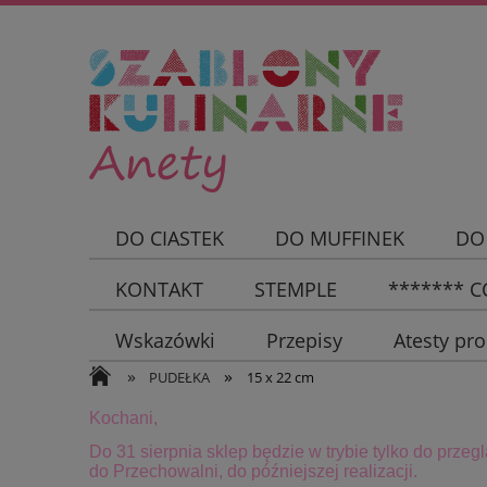
DO CIASTEK
DO MUFFINEK
DO
KONTAKT
STEMPLE
******* CC
Wskazówki
Przepisy
Atesty pr
»
»
PUDEŁKA
15 x 22 cm
Kochani,
Do 31 sierpnia sklep będzie w trybie tylko do przeg
do Przechowalni, do późniejszej realizacji.