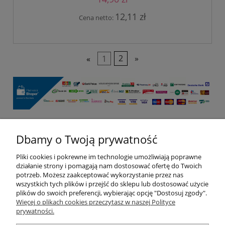
12,11 zł
Cena netto:
«
1
2
»
Dbamy o Twoją prywatność
Pomoc
Pliki cookies i pokrewne im technologie umożliwiają poprawne
Moje konto
działanie strony i pomagają nam dostosować ofertę do Twoich
potrzeb. Możesz zaakceptować wykorzystanie przez nas
wszystkich tych plików i przejść do sklepu lub dostosować użycie
Płatności i dostawa
plików do swoich preferencji, wybierając opcję "Dostosuj zgody".
Więcej o plikach cookies przeczytasz w naszej Polityce
prywatności.
Informacje