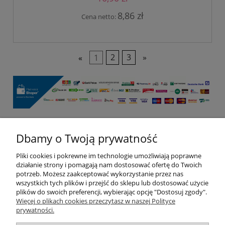
8,86 zł
Cena netto:
«
1
2
3
»
Dbamy o Twoją prywatność
Pomoc
Pliki cookies i pokrewne im technologie umożliwiają poprawne
Moje konto
działanie strony i pomagają nam dostosować ofertę do Twoich
potrzeb. Możesz zaakceptować wykorzystanie przez nas
wszystkich tych plików i przejść do sklepu lub dostosować użycie
Płatności i dostawa
plików do swoich preferencji, wybierając opcję "Dostosuj zgody".
Więcej o plikach cookies przeczytasz w naszej Polityce
prywatności.
Informacje