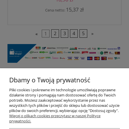
15,37 zł
Cena netto:
«
1
2
3
4
5
»
Dbamy o Twoją prywatność
Pomoc
Pliki cookies i pokrewne im technologie umożliwiają poprawne
Moje konto
działanie strony i pomagają nam dostosować ofertę do Twoich
potrzeb. Możesz zaakceptować wykorzystanie przez nas
wszystkich tych plików i przejść do sklepu lub dostosować użycie
Płatności i dostawa
plików do swoich preferencji, wybierając opcję "Dostosuj zgody".
Więcej o plikach cookies przeczytasz w naszej Polityce
prywatności.
Informacje