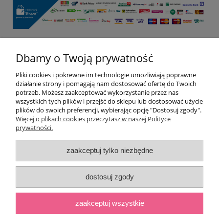
Dbamy o Twoją prywatność
Pomoc
Pliki cookies i pokrewne im technologie umożliwiają poprawne
Moje konto
działanie strony i pomagają nam dostosować ofertę do Twoich
potrzeb. Możesz zaakceptować wykorzystanie przez nas
wszystkich tych plików i przejść do sklepu lub dostosować użycie
Płatności i dostawa
plików do swoich preferencji, wybierając opcję "Dostosuj zgody".
Więcej o plikach cookies przeczytasz w naszej Polityce
prywatności.
Informacje
zaakceptuj tylko niezbędne
O nas
dostosuj zgody
pokaż pełną wersję strony
;
zaakceptuj wszystkie
Sklep internetowy Shoper.pl