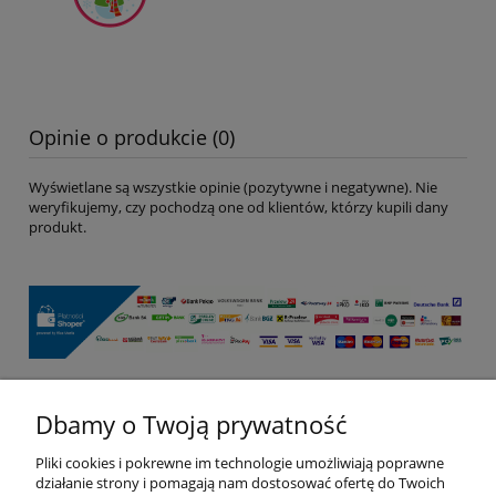
Opinie o produkcie (0)
Wyświetlane są wszystkie opinie (pozytywne i negatywne). Nie
weryfikujemy, czy pochodzą one od klientów, którzy kupili dany
produkt.
Dbamy o Twoją prywatność
Pomoc
Pliki cookies i pokrewne im technologie umożliwiają poprawne
Moje konto
działanie strony i pomagają nam dostosować ofertę do Twoich