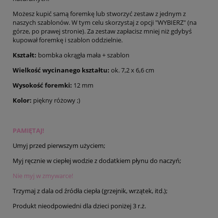
Możesz kupić samą foremkę lub stworzyć zestaw z jednym z
naszych szablonów. W tym celu skorzystaj z opcji "WYBIERZ" (na
górze, po prawej stronie). Za zestaw zapłacisz mniej niż gdybyś
kupował foremkę i szablon oddzielnie.
Kształt:
bombka okrągła mała + szablon
Wielkość wycinanego kształtu:
ok. 7,2 x 6,6 cm
Wysokość foremki:
12 mm
Kolor:
piękny różowy ;)
PAMIĘTAJ!
Umyj przed pierwszym użyciem;
Myj ręcznie w ciepłej wodzie z dodatkiem płynu do naczyń;
Nie myj w zmywarce!
Trzymaj z dala od źródła ciepła (grzejnik, wrzątek, itd.);
Produkt nieodpowiedni dla dzieci poniżej 3 r.ż.