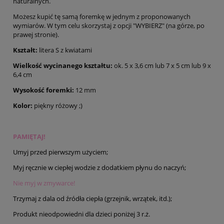
naturalnych.
Możesz kupić tę samą foremkę w jednym z proponowanych
wymiarów. W tym celu skorzystaj z opcji "WYBIERZ" (na górze, po
prawej stronie).
Kształt:
litera S z kwiatami
Wielkość wycinanego kształtu:
ok. 5 x 3,6 cm lub 7 x 5 cm lub 9 x
6,4 cm
Wysokość foremki:
12 mm
Kolor:
piękny różowy ;)
PAMIĘTAJ!
Umyj przed pierwszym użyciem;
Myj ręcznie w ciepłej wodzie z dodatkiem płynu do naczyń;
Nie myj w zmywarce!
Trzymaj z dala od źródła ciepła (grzejnik, wrzątek, itd.);
Produkt nieodpowiedni dla dzieci poniżej 3 r.ż.