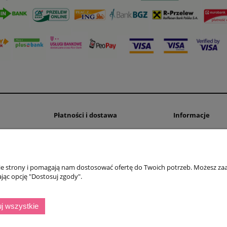
Płatności i dostawa
Informacje
Formy płatności
Polityka prywatno
Czas i koszty dostawy
Tablica informacy
Czas realizacji zamówienia
nie strony i pomagają nam dostosować ofertę do Twoich potrzeb. Możesz zaa
jąc opcję "Dostosuj zgody".
Sklep internetowy Shoper.pl
j wszystkie