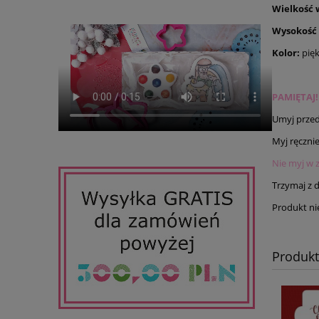
Wielkość 
Wysokość
Kolor:
pię
PAMIĘTAJ!
Umyj przed
Myj ręczni
Nie myj w 
Trzymaj z da
Produkt nie
Produk