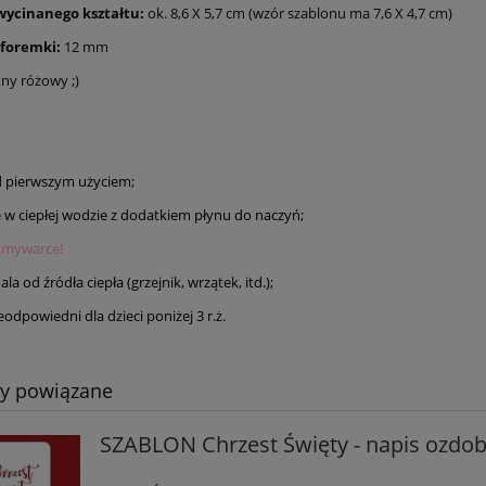
wycinanego kształtu:
ok. 8,6 X 5,7 cm (wzór szablonu ma 7,6 X 4,7 cm)
 foremki:
12 mm
kny różowy ;)
 pierwszym użyciem;
e w ciepłej wodzie z dodatkiem płynu do naczyń;
zmywarce!
la od źródła ciepła (grzejnik, wrzątek, itd.);
odpowiedni dla dzieci poniżej 3 r.ż.
ty powiązane
SZABLON Chrzest Święty - napis ozdo