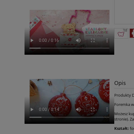
Opis
Produkty 
Foremka w
Możesz kup
stronie). Z
Kształt:
fo