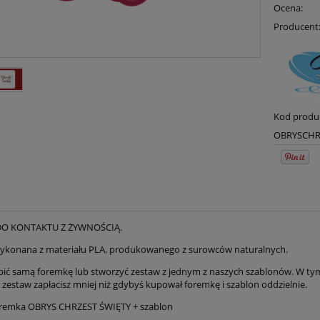
Ocena:
Producent
Kod produ
OBRYSCHR
DO KONTAKTU Z ŻYWNOŚCIĄ.
ykonana z materiału PLA, produkowanego z surowców naturalnych.
ić samą foremkę lub stworzyć zestaw z jednym z naszych szablonów. W tym c
a zestaw zapłacisz mniej niż gdybyś kupował foremkę i szablon oddzielnie.
remka OBRYS CHRZEST ŚWIĘTY + szablon