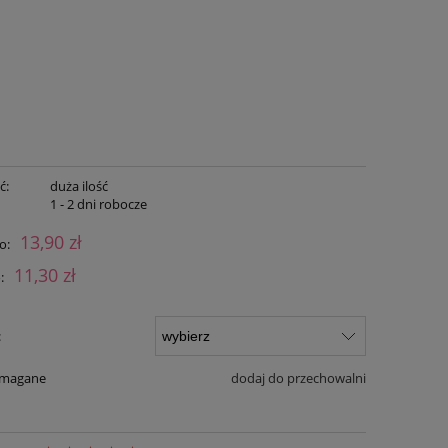
ć:
duża ilość
:
1 - 2 dni robocze
13,90 zł
o:
11,30 zł
:
:
ymagane
dodaj do przechowalni