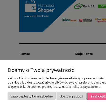
Pomoc
Moje konto
Zwroty i reklamacje
Twoje zamówienia
Dbamy o Twoją prywatność
Regulaminy
Ustawienia konta
Przechowalnia
Pliki cookies i pokrewne im technologie umożliwiają poprawne działa
do sklepu lub dostosować użycie plików do swoich preferencji, wybiera
Więcej o plikach cookies przeczytasz w naszej Polityce prywatności.
;
zaakceptuj tylko niezbędne
dostosuj zgody
zaakceptu