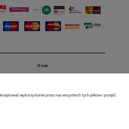
O nas
ści
KONTAKT
jna
O firmie
FACEBOOK
kceptować wykorzystanie przez nas wszystkich tych plików i przejść
YouTube