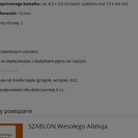
wycinanego kształtu:
ok. 8,5 x 5,6 cm (wzór szablonu ma 7,5 x 4,6 cm)
 foremki:
12 mm
kny różowy ;)
 pierwszym użyciem;
e w ciepłej wodzie z dodatkiem płynu do naczyń;
zmywarce!
la od źródła ciepła (grzejnik, wrzątek, itd.);
odpowiedni dla dzieci poniżej 3 r.ż.
ty powiązane
SZABLON Wesołego Alleluja