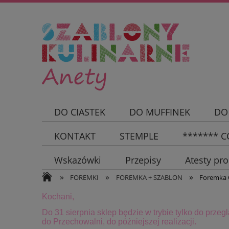
DO CIASTEK
DO MUFFINEK
DO
KONTAKT
STEMPLE
******* CC
Wskazówki
Przepisy
Atesty pr
»
»
»
FOREMKI
FOREMKA + SZABLON
Foremka 
Kochani,
Do 31 sierpnia sklep będzie w trybie tylko do przeg
do Przechowalni, do późniejszej realizacji.