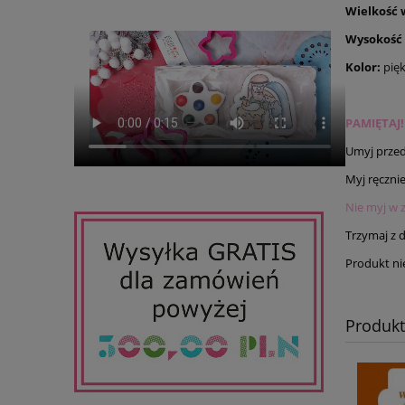
Wielkość 
Wysokość
Kolor:
pię
PAMIĘTAJ!
Umyj przed
Myj ręczni
Nie myj w 
Trzymaj z da
Produkt nie
Produk