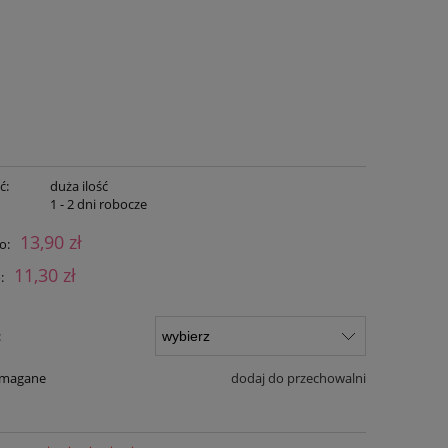
ć:
duża ilość
:
1 - 2 dni robocze
13,90 zł
o:
11,30 zł
:
:
ymagane
dodaj do przechowalni