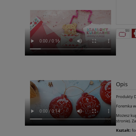
Opis
Produkty 
Foremka w
Możesz kup
stronie). Z
Kształt:
fo