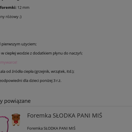
 foremki:
12 mm
kny różowy ;)
 pierwszym użyciem;
e w ciepłej wodzie z dodatkiem płynu do naczyń;
zmywarce!
la od źródła ciepła (grzejnik, wrzątek, itd.);
odpowiedni dla dzieci poniżej 3 r.ż.
ty powiązane
Foremka SŁODKA PANI MIŚ
Foremka SŁODKA PANI MIŚ