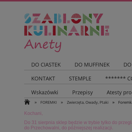
DO CIASTEK
DO MUFFINEK
DO
KONTAKT
STEMPLE
******* CC
Wskazówki
Przepisy
Atesty pr
»
»
»
FOREMKI
Zwierzęta, Owady, Ptaki
Foremk
Kochani,
Do 31 sierpnia sklep będzie w trybie tylko do przeg
do Przechowalni, do późniejszej realizacji.