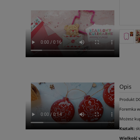
Opis
Produkt D
Foremka w
Możesz kup
Kształt:
sł
Wielkość 