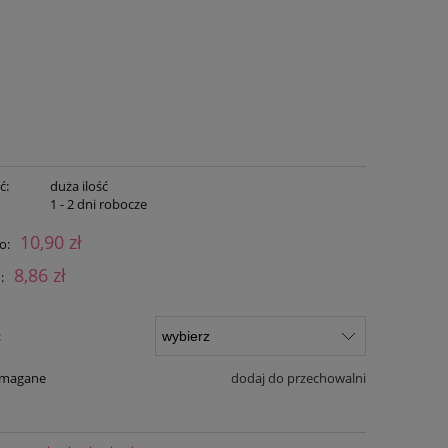
ć:
duża ilość
:
1 - 2 dni robocze
10,90 zł
o:
8,86 zł
:
:
ymagane
dodaj do przechowalni