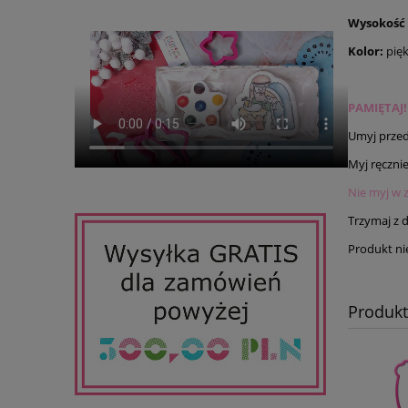
Wysokość
Kolor:
pię
PAMIĘTAJ!
Umyj przed
Myj ręczni
Nie myj w 
Trzymaj z da
Produkt nie
Produk