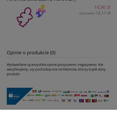
14,90 zł
12,11 zł
Cena netto:
Opinie o produkcie (0)
Wyświetlane są wszystkie opinie (pozytywne i negatywne). Nie
weryfikujemy, czy pochodzą one od klientów, którzy kupili dany
produkt.