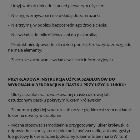
- Umyj szablon dokładnie przed pierwszym użyciem
- Nie myj w zmywarce i nie wkładaj do zamrażarki;
- Nie trzymaj w pobliżu bezpośredniego źródła ciepła;
- Nie wkładaj do mikrofalówki ani do piekarnika;
- Produkt nieodpowiedni dla dzieci poniżej 3 roku życia ze względu
na małe elementy;
- Zaleca się zachowanie wkładki w celach informacyjnych.
PRZYKŁADOWA INSTRUKCJA UŻYCIA SZABLONÓW DO
WYKONANIA DEKORACJI NA CIASTKU PRZY UŻYCIU LUKRU:
- Ułożyć szablon na rozwałkowanej masie cukrowej lub
ostudzonym ciastku pokrytym lukrem królewskim
- Za pomocą giętkiej szpatułki lub noża z giętkim ostrzem nakładać
lukier na otwory w szablonie
- Można stosować samodzielnie przygotowany lukier królewski o
odpowiedniej konsystencji (nie może być za rzadki, ani zbyt gęsty)
lub gotowy lukier w tubie (polecamy lukier w tubie marki Wilton)