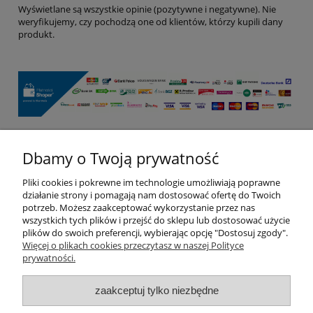
Wyświetlane są wszystkie opinie (pozytywne i negatywne). Nie
weryfikujemy, czy pochodzą one od klientów, którzy kupili dany
produkt.
Dbamy o Twoją prywatność
Pomoc
Pliki cookies i pokrewne im technologie umożliwiają poprawne
Moje konto
działanie strony i pomagają nam dostosować ofertę do Twoich
potrzeb. Możesz zaakceptować wykorzystanie przez nas
wszystkich tych plików i przejść do sklepu lub dostosować użycie
Płatności i dostawa
plików do swoich preferencji, wybierając opcję "Dostosuj zgody".
Więcej o plikach cookies przeczytasz w naszej Polityce
prywatności.
Informacje
zaakceptuj tylko niezbędne
O nas