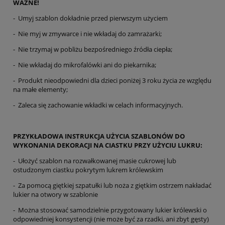
WAŻNE!
- Umyj szablon dokładnie przed pierwszym użyciem
- Nie myj w zmywarce i nie wkładaj do zamrażarki;
- Nie trzymaj w pobliżu bezpośredniego źródła ciepła;
- Nie wkładaj do mikrofalówki ani do piekarnika;
- Produkt nieodpowiedni dla dzieci poniżej 3 roku życia ze względu
na małe elementy;
- Zaleca się zachowanie wkładki w celach informacyjnych.
PRZYKŁADOWA INSTRUKCJA UŻYCIA SZABLONÓW DO
WYKONANIA DEKORACJI NA CIASTKU PRZY UŻYCIU LUKRU:
- Ułożyć szablon na rozwałkowanej masie cukrowej lub
ostudzonym ciastku pokrytym lukrem królewskim
- Za pomocą giętkiej szpatułki lub noża z giętkim ostrzem nakładać
lukier na otwory w szablonie
- Można stosować samodzielnie przygotowany lukier królewski o
odpowiedniej konsystencji (nie może być za rzadki, ani zbyt gęsty)