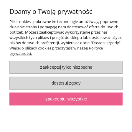
Dbamy o Twoją prywatność
Pomoc
Pliki cookies i pokrewne im technologie umożliwiają poprawne
Moje konto
działanie strony i pomagają nam dostosować ofertę do Twoich
potrzeb. Możesz zaakceptować wykorzystanie przez nas
wszystkich tych plików i przejść do sklepu lub dostosować użycie
Płatności i dostawa
plików do swoich preferencji, wybierając opcję "Dostosuj zgody".
Więcej o plikach cookies przeczytasz w naszej Polityce
prywatności.
Informacje
zaakceptuj tylko niezbędne
O nas
dostosuj zgody
pokaż pełną wersję strony
;
zaakceptuj wszystkie
Sklep internetowy Shoper.pl