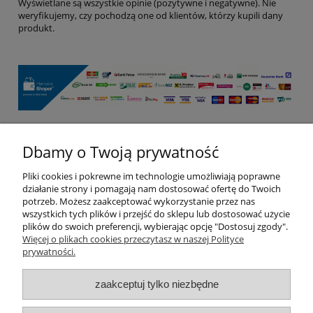
Wyświetlane są wszystkie opinie (pozytywne i negatywne). Nie
weryfikujemy, czy pochodzą one od klientów, którzy kupili dany
produkt.
Dbamy o Twoją prywatność
Pomoc
Pliki cookies i pokrewne im technologie umożliwiają poprawne
Moje konto
działanie strony i pomagają nam dostosować ofertę do Twoich
potrzeb. Możesz zaakceptować wykorzystanie przez nas
wszystkich tych plików i przejść do sklepu lub dostosować użycie
Płatności i dostawa
plików do swoich preferencji, wybierając opcję "Dostosuj zgody".
Więcej o plikach cookies przeczytasz w naszej Polityce
prywatności.
Informacje
zaakceptuj tylko niezbędne
O nas