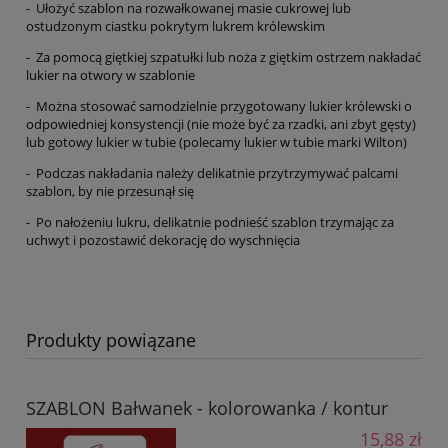
- Ułożyć szablon na rozwałkowanej masie cukrowej lub
ostudzonym ciastku pokrytym lukrem królewskim
- Za pomocą giętkiej szpatułki lub noża z giętkim ostrzem nakładać
lukier na otwory w szablonie
- Można stosować samodzielnie przygotowany lukier królewski o
odpowiedniej konsystencji (nie może być za rzadki, ani zbyt gęsty)
lub gotowy lukier w tubie (polecamy lukier w tubie marki Wilton)
- Podczas nakładania należy delikatnie przytrzymywać palcami
szablon, by nie przesunął się
- Po nałożeniu lukru, delikatnie podnieść szablon trzymając za
uchwyt i pozostawić dekorację do wyschnięcia
Produkty powiązane
SZABLON Bałwanek - kolorowanka / kontur
15,88 zł