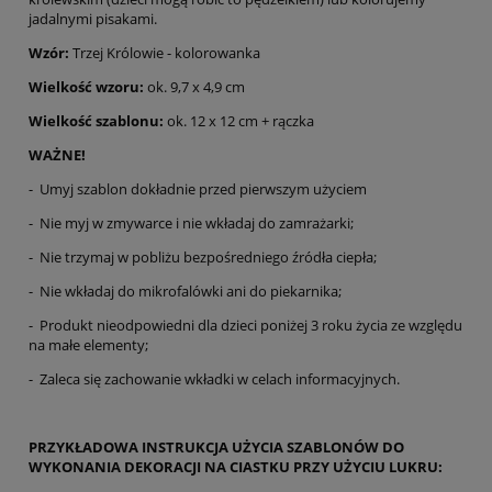
jadalnymi pisakami.
Wzór:
Trzej Królowie - kolorowanka
Wielkość wzoru:
ok. 9,7 x 4,9 cm
Wielkość szablonu:
ok. 12 x 12 cm + rączka
WAŻNE!
- Umyj szablon dokładnie przed pierwszym użyciem
- Nie myj w zmywarce i nie wkładaj do zamrażarki;
- Nie trzymaj w pobliżu bezpośredniego źródła ciepła;
- Nie wkładaj do mikrofalówki ani do piekarnika;
- Produkt nieodpowiedni dla dzieci poniżej 3 roku życia ze względu
na małe elementy;
- Zaleca się zachowanie wkładki w celach informacyjnych.
PRZYKŁADOWA INSTRUKCJA UŻYCIA SZABLONÓW DO
WYKONANIA DEKORACJI NA CIASTKU PRZY UŻYCIU LUKRU: