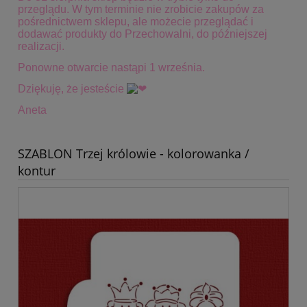
przeglądu. W tym terminie
nie zrobicie zakupów za
pośrednictwem sklepu, ale możecie przeglądać i
dodawać produkty do Przechowalni, do późniejszej
realizacji.
Ponowne otwarcie nastąpi 1 września.
Dziękuję, że jesteście
Aneta
SZABLON Trzej królowie - kolorowanka /
kontur