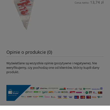
13,74 zł
Cena netto:
Opinie o produkcie (0)
Wyświetlane są wszystkie opinie (pozytywne i negatywne). Nie
weryfikujemy, czy pochodzą one od klientów, którzy kupili dany
produkt.