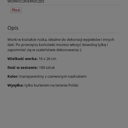
WORKICUKIERNICZES
Opis
Worki w kształcie rożka, idealne do dekoracji wypieków i innych
dań. Po przecięciu końcówki możesz włożyć dowolną tylkę i
zapomnieć się w szaleństwie dekorowania :)
Wielkość worka:
16 x 26 cm
Ilość w zestawie:
100 sztuk
Kolor:
transparentny z czerwonym nadrukiem
Wysyłka:
tylko kurierem na terenie Polski